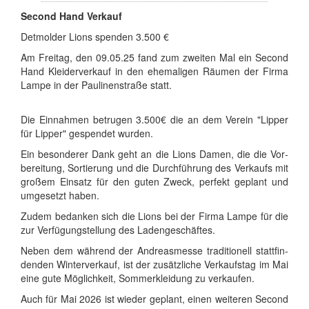
Se­cond Hand Ver­kauf
Det­mol­der Li­ons spen­den 3.500 €
Am Frei­tag, den 09.05.25 fand zum zwei­ten Mal ein Se­cond
Hand Klei­der­ver­kauf in den ehe­ma­li­gen Räu­men der Fir­ma
Lam­pe in der Pau­li­nen­stra­ße statt.
Die Ein­nah­men be­tru­gen 3.500€ die an dem Ver­ein "Lip­per
für Lip­per" ge­spen­det wur­den.
Ein be­son­de­rer Dank geht an die Li­ons Da­men, die die Vor­
be­rei­tung, Sor­tie­rung und die Durch­füh­rung des Ver­kaufs mit
gro­ßem Ein­satz für den gu­ten Zweck, per­fekt ge­plant und
um­ge­setzt ha­ben.
Zu­dem be­dan­ken sich die Li­ons bei der Fir­ma Lam­pe für die
zur Ver­fü­gung­stel­lung des La­den­ge­schäf­tes.
Ne­ben dem wäh­rend der An­dre­as­mes­se tra­di­tio­nell statt­fin­
den­den Win­ter­ver­kauf, ist der zu­sätz­li­che Ver­kaufs­tag im Mai
ei­ne gu­te Mög­lich­keit, Som­mer­klei­dung zu ver­kau­fen.
Auch für Mai 2026 ist wie­der ge­plant, ei­nen wei­te­ren Se­cond