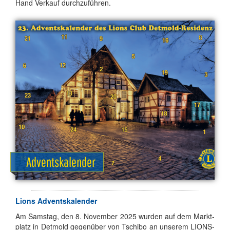
Hand Ver­kauf durch­zu­füh­ren.
Adventskalender
Li­ons Ad­vents­ka­len­der
Am Sams­tag, den 8. No­vem­ber 2025 wur­den auf dem Markt­
platz in Det­mold ge­gen­über von Tschi­bo an un­se­rem LI­ONS-