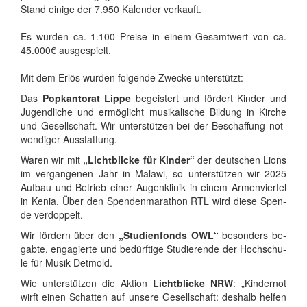
Stand ei­ni­ge der 7.950 Ka­len­der ver­kauft.
Es wur­den ca. 1.100 Prei­se in ei­nem Ge­samt­wert von ca.
45.000€ aus­ge­spielt.
Mit dem Er­lös wur­den fol­gen­de Zwe­cke un­ter­stützt:
Das
Pop­kan­to­rat Lip­pe
be­geis­tert und för­dert Kin­der und
Ju­gend­li­che und er­mög­licht mu­si­ka­li­sche Bil­dung in Kir­che
und Ge­sell­schaft. Wir un­ter­stüt­zen bei der Be­schaf­fung not­
wen­di­ger Aus­stat­tung.
Wa­ren wir mit
„Licht­bli­cke für Kin­der“
der deut­schen Li­ons
im ver­gan­ge­nen Jahr in Ma­la­wi, so un­ter­stüt­zen wir 2025
Auf­bau und Be­trieb ei­ner Au­gen­kli­nik in ei­nem Ar­men­vier­tel
in Ke­nia. Über den Spen­den­ma­ra­thon RTL wird die­se Spen­
de ver­dop­pelt.
Wir för­dern über den
„Stu­di­en­fonds OWL“
be­son­ders be­
gab­te, en­ga­gier­te und be­dürf­ti­ge Stu­die­ren­de der Hoch­schu­
le für Mu­sik Det­mold.
Wie un­ter­stüt­zen die Ak­ti­on
Licht­bli­cke NRW
: „Kin­der­not
wirft ei­nen Schat­ten auf un­se­re Ge­sell­schaft: des­halb hel­fen