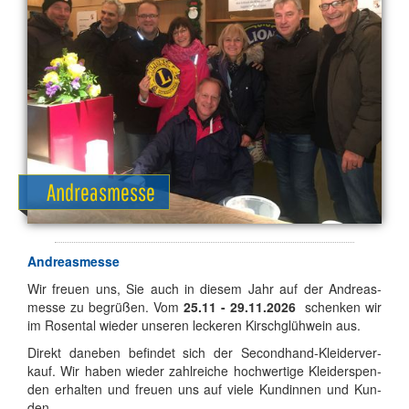
Andreasmesse
An­dre­as­mes­se
Wir freu­en uns, Sie auch in die­sem Jahr auf der An­dre­as­
mes­se zu be­grü­ßen. Vom
25
.11 - 29.11.2026
schen­ken wir
im Ro­sen­tal wie­der un­se­ren le­cke­ren Kirsch­glüh­wein aus.
Di­rekt da­ne­ben be­fin­det sich der Se­cond­hand-Klei­der­ver­
kauf. Wir ha­ben wie­der zahl­rei­che hoch­wer­ti­ge Klei­der­spen­
den er­hal­ten und freu­en uns auf vie­le Kun­din­nen und Kun­
den.