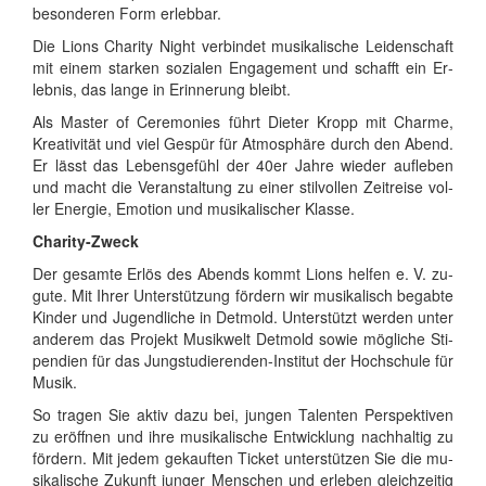
be­son­de­ren Form er­leb­bar.
Die Li­ons Cha­ri­ty Night ver­bin­det mu­si­ka­li­sche Lei­den­schaft
mit ei­nem star­ken so­zia­len En­ga­ge­ment und schafft ein Er­
leb­nis, das lan­ge in Er­in­ne­rung bleibt.
Als Mas­ter of Ce­re­mo­nies führt Die­ter Kropp mit Charme,
Krea­ti­vi­tät und viel Ge­spür für At­mo­sphä­re durch den Abend.
Er lässt das Le­bens­ge­fühl der 40er Jah­re wie­der auf­le­ben
und macht die Ver­an­stal­tung zu ei­ner stil­vol­len Zeit­rei­se vol­
ler En­er­gie, Emo­ti­on und mu­si­ka­li­scher Klas­se.
Cha­ri­ty-Zweck
Der ge­sam­te Er­lös des Abends kommt Li­ons hel­fen e. V. zu­
gu­te. Mit Ih­rer Un­ter­stüt­zung för­dern wir mu­si­ka­lisch be­gab­te
Kin­der und Ju­gend­li­che in Det­mold. Un­ter­stützt wer­den un­ter
an­de­rem das Pro­jekt Mu­sik­welt Det­mold so­wie mög­li­che Sti­
pen­di­en für das Jung­stu­die­ren­den-In­sti­tut der Hoch­schu­le für
Mu­sik.
So tra­gen Sie ak­tiv da­zu bei, jun­gen Ta­len­ten Per­spek­ti­ven
zu er­öff­nen und ih­re mu­si­ka­li­sche Ent­wick­lung nach­hal­tig zu
för­dern. Mit je­dem ge­kauf­ten Ti­cket un­ter­stüt­zen Sie die mu­
si­ka­li­sche Zu­kunft jun­ger Men­schen und er­le­ben gleich­zei­tig