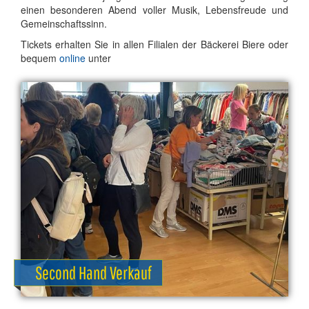
ei­nen be­son­de­ren Abend vol­ler Mu­sik, Le­bens­freu­de und
Ge­mein­schafts­sinn.
Ti­ckets er­hal­ten Sie in al­len Fi­lia­len der Bä­cke­rei Bie­re oder
be­quem
on­line
un­ter
Second Hand Verkauf