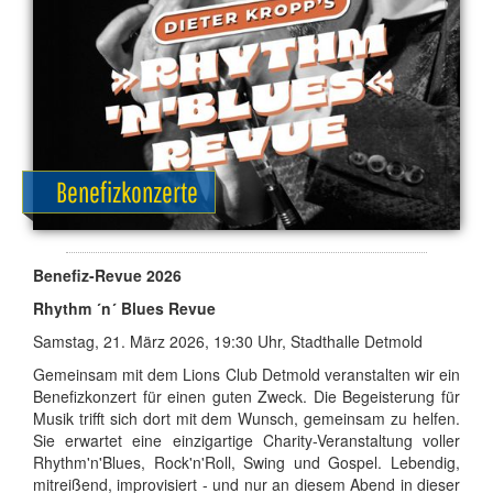
Benefizkonzerte
Be­ne­fiz-Re­vue 2026
Rhythm ´n´ Blues Re­vue
Sams­tag, 21. März 2026, 19:30 Uhr, Stadt­hal­le Det­mold
Ge­mein­sam mit dem Li­ons Club Det­mold ver­an­stal­ten wir ein
Be­ne­fiz­kon­zert für ei­nen gu­ten Zweck. Die Be­geis­te­rung für
Mu­sik trifft sich dort mit dem Wunsch, ge­mein­sam zu hel­fen.
Sie er­war­tet ei­ne ein­zig­ar­ti­ge Cha­ri­ty-Ver­an­stal­tung vol­ler
Rhythm'n'Blues, Rock'n'Roll, Swing und Gos­pel. Le­ben­dig,
mit­rei­ßend, im­pro­vi­siert - und nur an die­sem Abend in die­ser